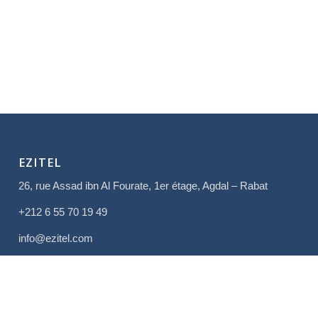
EZITEL
26, rue Assad ibn Al Fourate, 1er étage, Agdal – Rabat
+212 6 55 70 19 49
info@ezitel.com