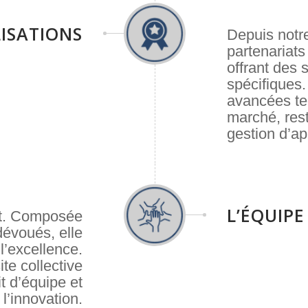
ISATIONS
Depuis notre
partenariats
offrant des 
spécifiques
avancées te
marché, resta
gestion d’ap
L’ÉQUIPE
ut. Composée
dévoués, elle
’excellence.
te collective
it d’équipe et
l’innovation.