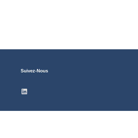
Suivez-Nous
LinkedIn
© Ezitel 2024. Tous droits réservés.